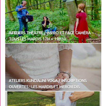
ATELIERS THÉÂTRE / IMPRO ET FACE CAMÉRA –
TOUS LES MARDIS 17H > 19H30
ATELIERS KUNDALINI YOGA / INSCRIPTIONS
OUVERTES ! LES MARDIS ET MERCREDIS