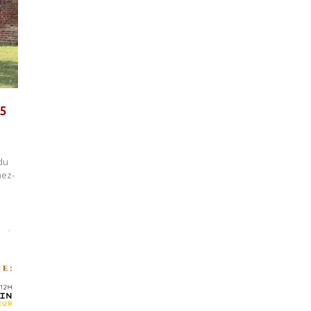
25
du
nez-