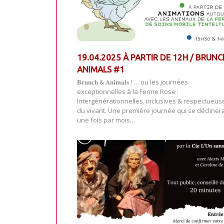
19.04.2025 À PARTIR DE 12H / BRUNC
ANIMALS #1
𝐁𝐫𝐮𝐧𝐜𝐡 & 𝐀𝐧𝐢𝐦𝐚𝐥𝐬 ! … ou les journées
exceptionnelles à la Ferme Rose :
Intergénérationnelles, inclusives & respectueus
du vivant. Une première journée qui se décliner
une fois par mois…