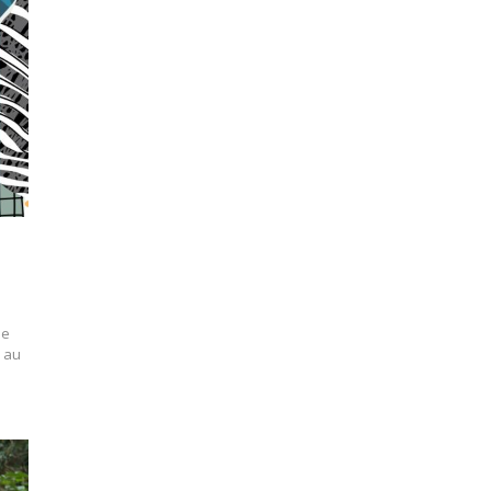
le
e au