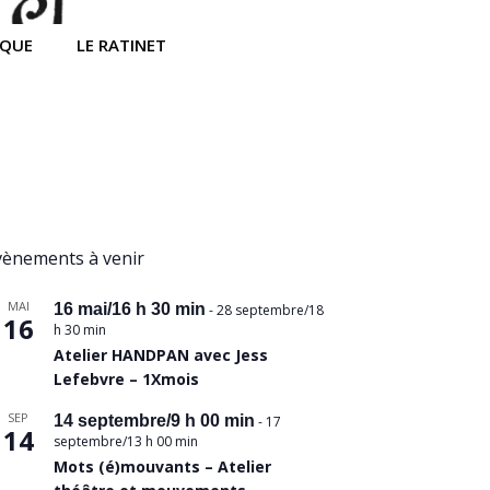
IQUE
LE RATINET
vènements à venir
MAI
16 mai/16 h 30 min
-
28 septembre/18
16
h 30 min
Atelier HANDPAN avec Jess
Lefebvre – 1Xmois
SEP
14 septembre/9 h 00 min
-
17
14
septembre/13 h 00 min
Mots (é)mouvants – Atelier