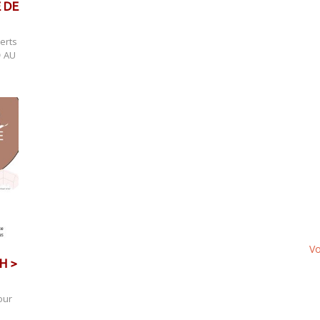
E DE
erts
 AU
Vo
H >
our