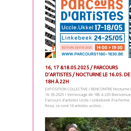
16, 17 &18.05.2025 / PARCOURS
D’ARTISTES / NOCTURNE LE 16.05. DE
18H À 22H
EXPOSITION COLLECTIVE / RENCONTRE Nocturne 
16. 05.2025 / Vernissage de 18h à 22h Bienvenu
Parcours d’artistes Uccle / Linkebeek À la Ferme
Rose, ce sont 16 artistes ucclois…