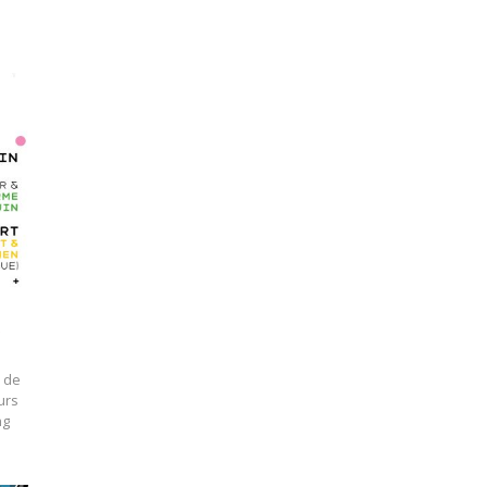
 de
urs
ng