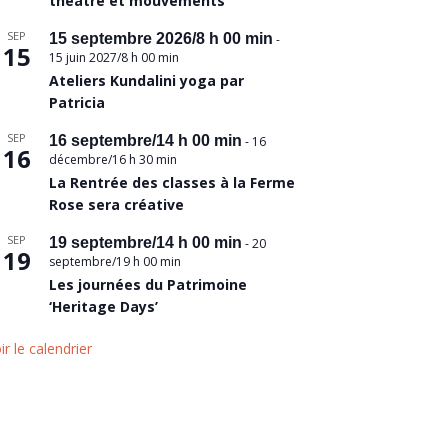
théâtre et mouvements
SEP
15 septembre 2026/8 h 00 min
-
15
15 juin 2027/8 h 00 min
Ateliers Kundalini yoga par
Patricia
SEP
16 septembre/14 h 00 min
-
16
16
décembre/16 h 30 min
La Rentrée des classes à la Ferme
Rose sera créative
SEP
19 septembre/14 h 00 min
-
20
19
septembre/19 h 00 min
Les journées du Patrimoine
‘Heritage Days’
ir le calendrier