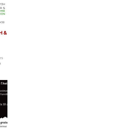
H &
es
a