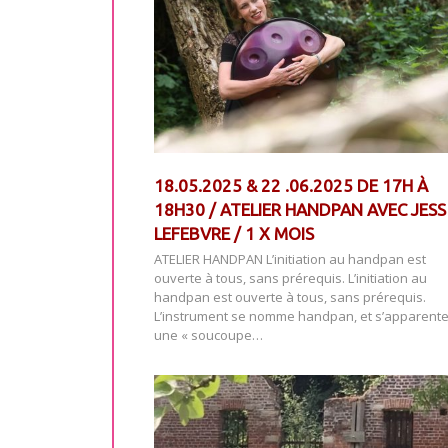
18.05.2025 & 22 .06.2025 DE 17H À
18H30 / ATELIER HANDPAN AVEC JESS
LEFEBVRE / 1 X MOIS
ATELIER HANDPAN L’initiation au handpan est
ouverte à tous, sans prérequis. L’initiation au
handpan est ouverte à tous, sans prérequis.
L’instrument se nomme handpan, et s’apparente
une « soucoupe…