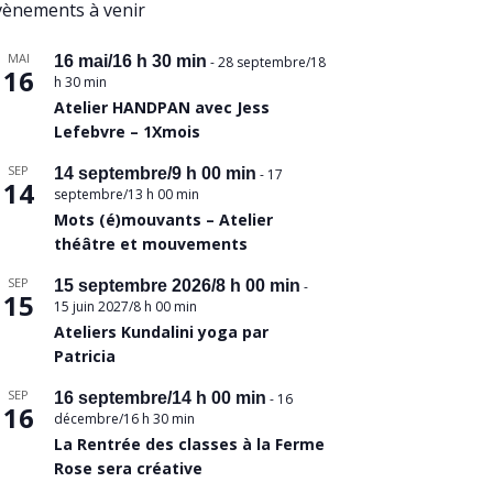
vènements à venir
MAI
16 mai/16 h 30 min
-
28 septembre/18
16
h 30 min
Atelier HANDPAN avec Jess
Lefebvre – 1Xmois
SEP
14 septembre/9 h 00 min
-
17
14
septembre/13 h 00 min
Mots (é)mouvants – Atelier
théâtre et mouvements
SEP
15 septembre 2026/8 h 00 min
-
15
15 juin 2027/8 h 00 min
Ateliers Kundalini yoga par
Patricia
SEP
16 septembre/14 h 00 min
-
16
16
décembre/16 h 30 min
La Rentrée des classes à la Ferme
Rose sera créative