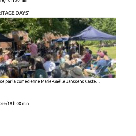
re/16 h 30 min
ITAGE DAYS’
idése par la comédienne Marie-Gaëlle Janssens Caste…
re/19 h 00 min