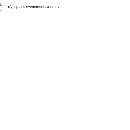
Il n’y a pas d’évènements à venir.
tice
on
nt