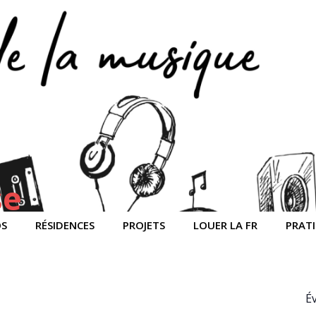
se
OS
RÉSIDENCES
PROJETS
LOUER LA FR
PRAT
É