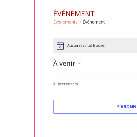
ÉVÉNEMENT
Évènements
Événement
Évènements
Aucun résultat trouvé.
Notice
À venir
Sélectionnez
une
Évènements
précédents
date.
S’ABONN