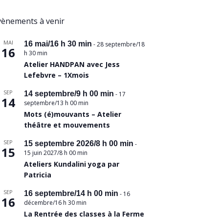
vènements à venir
MAI
16 mai/16 h 30 min
-
28 septembre/18
16
h 30 min
Atelier HANDPAN avec Jess
Lefebvre – 1Xmois
SEP
14 septembre/9 h 00 min
-
17
14
septembre/13 h 00 min
Mots (é)mouvants – Atelier
théâtre et mouvements
SEP
15 septembre 2026/8 h 00 min
-
15
15 juin 2027/8 h 00 min
Ateliers Kundalini yoga par
Patricia
SEP
16 septembre/14 h 00 min
-
16
16
décembre/16 h 30 min
La Rentrée des classes à la Ferme