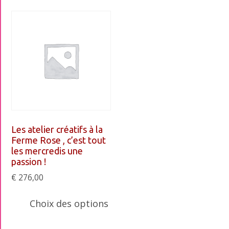
Les atelier créatifs à la
Ferme Rose , c’est tout
les mercredis une
passion !
€
276,00
Ce
Choix des options
produit
a