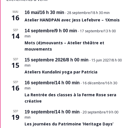
MAI
16 mai/16 h 30 min
-
28 septembre/18 h 30 min
16
Atelier HANDPAN avec Jess Lefebvre – 1Xmois
SEP
14 septembre/9 h 00 min
-
17 septembre/13 h 00
14
min
Mots (é)mouvants – Atelier théâtre et
mouvements
SEP
15 septembre 2026/8 h 00 min
-
15 juin 2027/8 h 00
15
min
Ateliers Kundalini yoga par Patricia
SEP
16 septembre/14 h 00 min
-
16 décembre/16 h 30
16
min
La Rentrée des classes à la Ferme Rose sera
créative
SEP
19 septembre/14 h 00 min
-
20 septembre/19 h 00
19
min
Les journées du Patrimoine ‘Heritage Days’