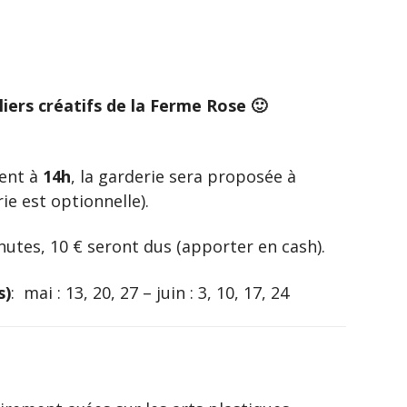
-
INSCRIPTIONS
&
PAIEMENTS
EN
LIGNE
liers créatifs de la Ferme Rose 🙂
cent à
14h
, la garderie sera proposée à
ie est optionnelle).
nutes, 10 € seront dus (apporter en cash).
s)
: mai : 13, 20, 27 – juin : 3, 10, 17, 24