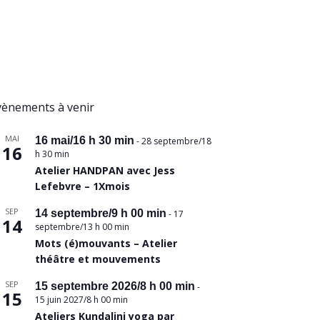
vènements à venir
MAI
16 mai/16 h 30 min
-
28 septembre/18
16
h 30 min
Atelier HANDPAN avec Jess
Lefebvre – 1Xmois
SEP
14 septembre/9 h 00 min
-
17
14
septembre/13 h 00 min
Mots (é)mouvants – Atelier
théâtre et mouvements
SEP
15 septembre 2026/8 h 00 min
-
15
15 juin 2027/8 h 00 min
Ateliers Kundalini yoga par