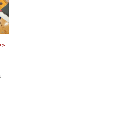
0 >
u