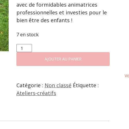
avec de formidables animatrices
professionnelles et investies pour le
bien être des enfants !
7 en stock
QUANTITÉ
DE
ATELIER
AJOUTER AU PANIER
MERCREDIS
CRÉATIFS
Vo
À
LA
Catégorie :
Non classé
Étiquette :
FERME
Ateliers-créatifs
ROSE
(DE
3
À
6
ANS)