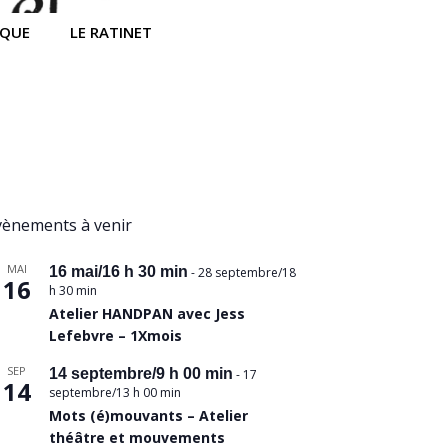
IQUE
LE RATINET
vènements à venir
MAI
16 mai/16 h 30 min
-
28 septembre/18
16
h 30 min
Atelier HANDPAN avec Jess
Lefebvre – 1Xmois
SEP
14 septembre/9 h 00 min
-
17
14
septembre/13 h 00 min
Mots (é)mouvants – Atelier
théâtre et mouvements