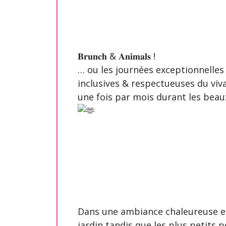
𝐁𝐫𝐮𝐧𝐜𝐡 & 𝐀𝐧𝐢𝐦𝐚𝐥𝐬 !
… ou les journées exceptionnelles 
inclusives & respectueuses du viv
une fois par mois durant les beaux
Dans une ambiance chaleureuse et
jardin tandis que les plus petits 