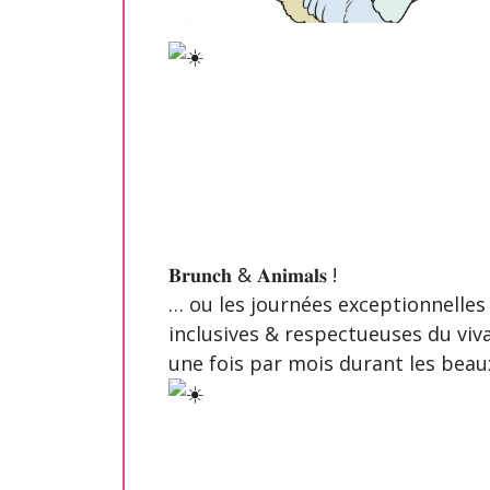
𝐁𝐫𝐮𝐧𝐜𝐡 & 𝐀𝐧𝐢𝐦𝐚𝐥𝐬 !
… ou les journées exceptionnelles 
inclusives & respectueuses du viv
une fois par mois durant les beaux