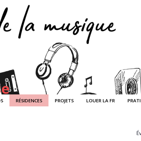
se
OS
RÉSIDENCES
PROJETS
LOUER LA FR
PRAT
É