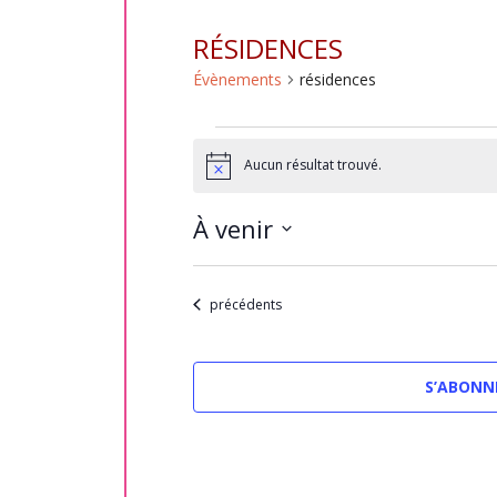
RÉSIDENCES
Évènements
résidences
Évènements
Aucun résultat trouvé.
Notice
À venir
Sélectionnez
une
Évènements
précédents
date.
S’ABONN