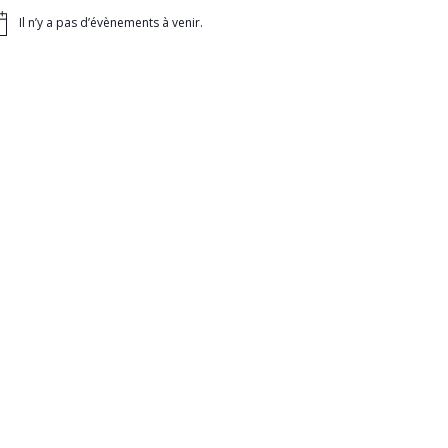
Il n’y a pas d’évènements à venir.
tice
on
nt